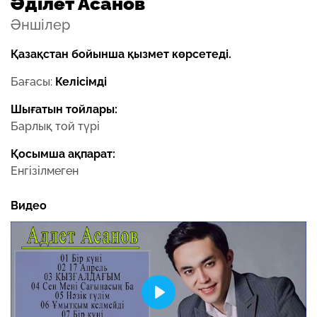
Әділет Асанов
Әншілер
Қазақстан бойынша қызмет көрсетеді.
Бағасы:
Келісімді
Шығатын тойлары:
Барлық той түрі
Қосымша ақпарат:
Енгізілмеген
Видео
Play