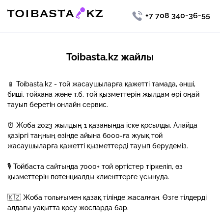
+7 708 340-36-55
Toibasta.kz жайлы
📱 Toibasta.kz - той жасаушыларға қажетті тамада, әнші,
биші, тойхана және т.б. той қызметтерін жылдам әрі оңай
тауып беретін онлайн сервис.
⏰ Жоба 2023 жылдың 1 қазанында іске қосылды. Алайда
қазіргі таңның өзінде айына 6000-ға жуық той
жасаушыларға қажетті қызметтерді тауып берудеміз.
🎙 Тойбаста сайтында 7000+ той әртістер тіркеліп, өз
қызметтерін потенциалды клиенттерге ұсынуда.
🇰🇿 Жоба толығымен қазақ тілінде жасалған. Өзге тілдерді
алдағы уақытта қосу жоспарда бар.