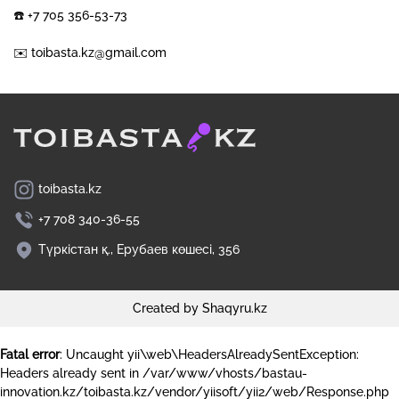
☎️ +7 705 356-53-73
✉️ toibasta.kz@gmail.com
toibasta.kz
+7 708 340-36-55
Түркістан қ., Ерубаев көшесі, 356
Created by Shaqyru.kz
Fatal error
: Uncaught yii\web\HeadersAlreadySentException:
Headers already sent in /var/www/vhosts/bastau-
innovation.kz/toibasta.kz/vendor/yiisoft/yii2/web/Response.php