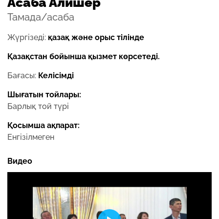
Асаба Алишер
Тамада/асаба
Жүргізеді:
қазақ және орыс тілінде
Қазақстан бойынша қызмет көрсетеді.
Бағасы:
Келісімді
Шығатын тойлары:
Барлық той түрі
Қосымша ақпарат:
Енгізілмеген
Видео