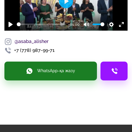
Play
-01:00
Play
Mute
Settings
Enter
fulls
@asaba_alisher
+7 (778) 987-99-71
WhatsApp-қа жазу
+7 (778) 987-99-71