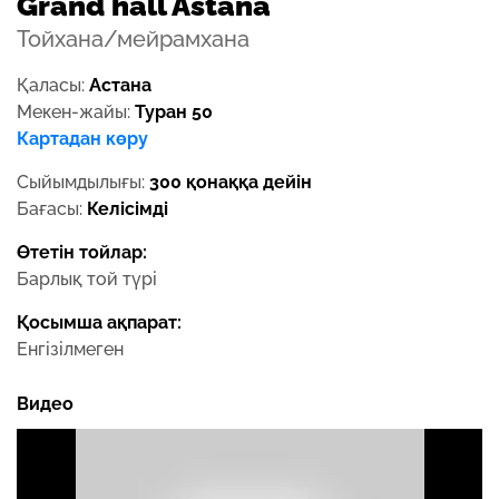
Grand hall Astana
Тойхана/мейрамхана
Қаласы:
Астана
Мекен-жайы:
Туран 50
Картадан көру
Сыйымдылығы:
300 қонаққа дейін
Бағасы:
Келісімді
Өтетін тойлар:
Барлық той түрі
Қосымша ақпарат:
Енгізілмеген
Видео