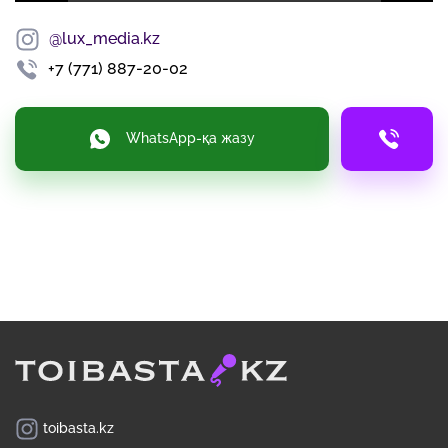
Play
Mute
Settings
Enter
fulls
@lux_media.kz
+7 (771) 887-20-02
WhatsApp-қа жазу
+7 (771) 887-20-02
toibasta.kz